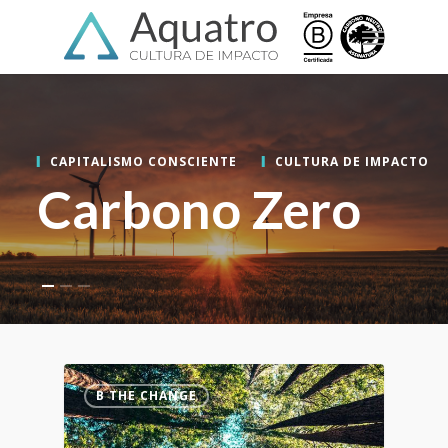
Skip
Menu
to
main
content
CAPITALISMO CONSCIENTE
CULTURA DE IMPACTO
Carbono Zero
B THE CHANGE