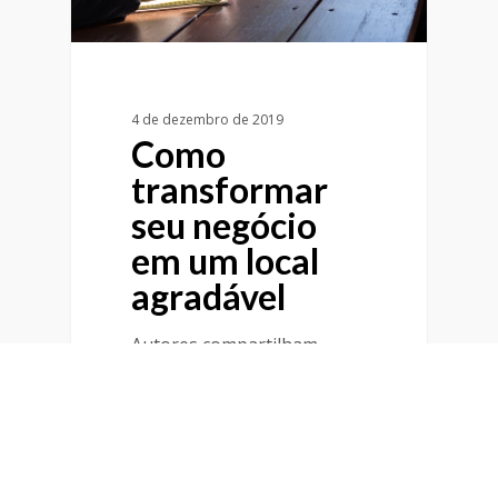
4 de dezembro de 2019
Como
transformar
seu negócio
em um local
agradável
Autores compartilham
como as empresas podem
aliviar o sofrimento e elevar
a alegria - começando…