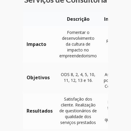
Descrição
Indicadore
Fomentar o
desenvolvimento
Relatório de
Impacto
da cultura de
Impacto
impacto no
empreendedorismo
B Impact
ODS 8, 2, 4, 5, 10,
Assessment -
Objetivos
11, 12, 13 e 16.
pontuação e
Comunidades
Satisfação dos
Pontuação
cliente. Realização
final média
Resultados
de questionários de
dos
qualidade dos
questionários
serviços prestados