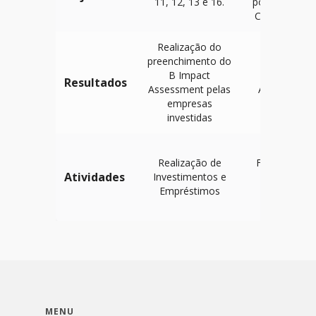
11, 12, 13 e 16.
pontuação e
Comunidade
Realização do
preenchimento do
B Impact
B Impact
Resultados
Assessment pelas
Assessment
empresas
investidas
% do
Realização de
Faturamento
Atividades
Investimentos e
anual do
Empréstimos
exercício
anterior
MENU