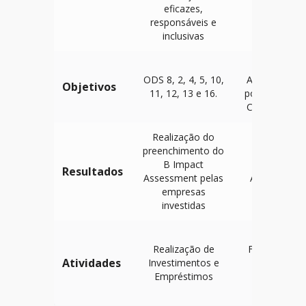
eficazes,
responsáveis e
inclusivas
B Impact
ODS 8, 2, 4, 5, 10,
Assessment 
Objetivos
11, 12, 13 e 16.
pontuação e
Comunidade
Realização do
preenchimento do
B Impact
B Impact
Resultados
Assessment pelas
Assessment
empresas
investidas
% do
Realização de
Faturamento
Atividades
Investimentos e
anual do
Empréstimos
exercício
anterior