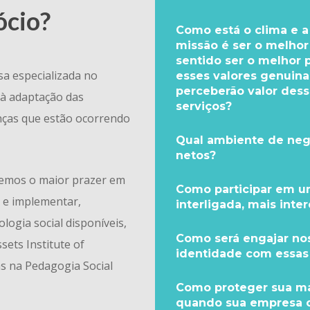
ócio?
Como está o clima e a
missão é ser o melho
sentido ser o melhor 
a especializada no
esses valores genuin
perceberão valor des
 à adaptação das
serviços?
anças que estão ocorrendo
Qual ambiente de neg
netos?
temos o maior prazer em
Como participar em u
r e implementar,
interligada, mais int
logia social disponíveis,
Como será engajar nos
ets Institute of
identidade com essas
as na Pedagogia Social
Como proteger sua mar
quando sua empresa 