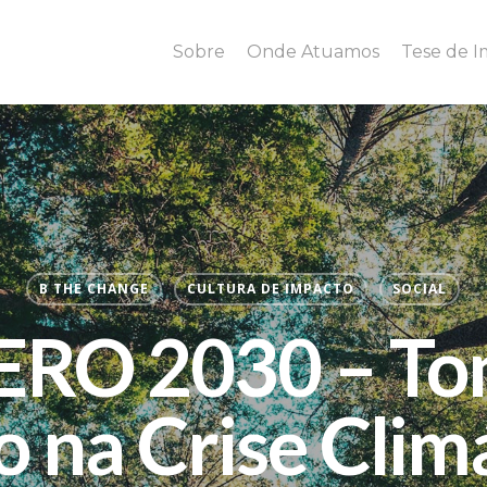
Sobre
Onde Atuamos
Tese de 
B THE CHANGE
CULTURA DE IMPACTO
SOCIAL
ERO 2030 – T
 na Crise Clim