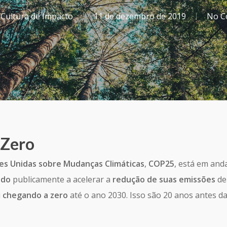
Cultura de Impacto
11 de dezembro de 2019
No C
 Zero
es Unidas sobre Mudanças Climáticas
,
COP25
, está em an
ndo
publicamente a acelerar a
redução de suas emissões
de
u
chegando a zero
até o ano 2030. Isso são 20 anos antes d