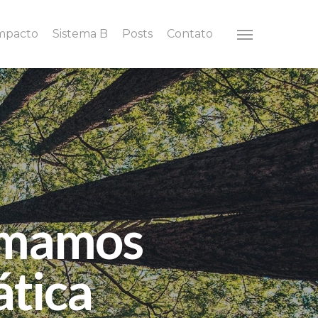
Impacto
Sistema B
Posts
Contato
Menu
omamos
ática