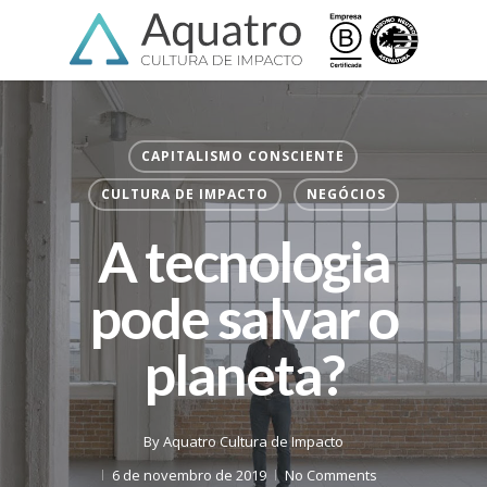
Skip
Menu
to
main
content
CAPITALISMO CONSCIENTE
CULTURA DE IMPACTO
NEGÓCIOS
A tecnologia
pode salvar o
planeta?
By
Aquatro Cultura de Impacto
6 de novembro de 2019
No Comments