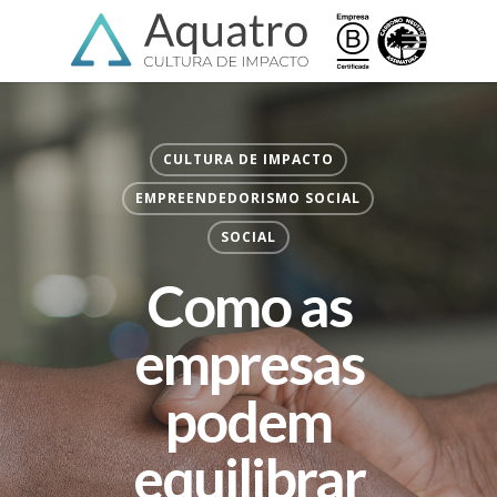
Skip
Menu
to
main
content
CULTURA DE IMPACTO
EMPREENDEDORISMO SOCIAL
SOCIAL
Como as
empresas
podem
equilibrar